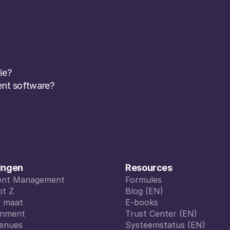
ie? 
nt software? 
ingen
Resources
vent Management
Formules
vent Management
ot Z
Formules
Blog (EN)
ot Z
w maat
Blog (EN)
E-books
w maat
inment
E-books
Trust Center (EN)
inment
enues
Trust Center (EN)
Systeemstatus (EN)