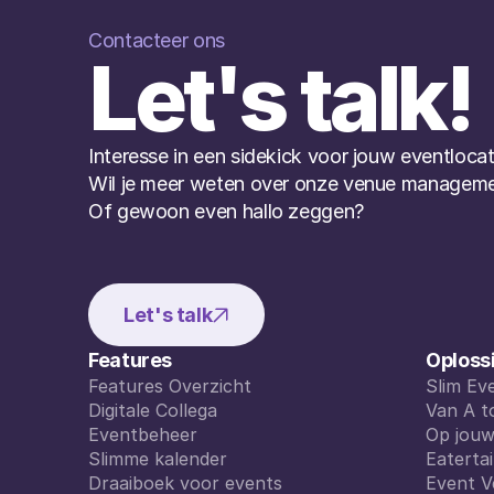
Contacteer ons
Let's talk!
Interesse in een sidekick voor jouw eventlocat
Wil je meer weten over onze venue manageme
Of gewoon even hallo zeggen?
Let's talk
Features
Oploss
Features Overzicht
Slim E
Features Overzicht
Digitale Collega
Slim E
Van A t
Digitale Collega
Eventbeheer
Van A t
Op jou
Eventbeheer
Slimme kalender
Op jou
Eaterta
Slimme kalender
Draaiboek voor events
Eaterta
Event V