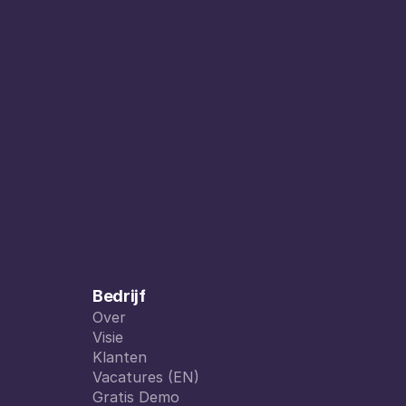
Bedrijf
Over
Over
Visie
Visie
Klanten
Klanten
Vacatures (EN)
Vacatures (EN)
Gratis Demo