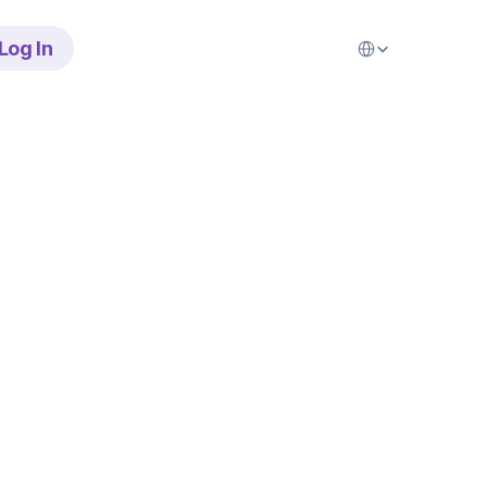
Select Language
Log In
p
i
e
r
n vraag