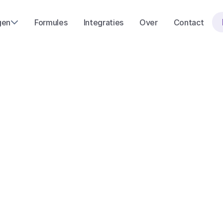
gen
Formules
Integraties
Over
Contact
Q
u
a
r
t
i
e
r
P
a
Start met een gratis demo
Of stel ons ee