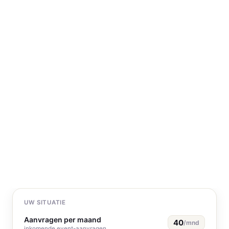
B
e
r
e
k
e
n
u
R
O
I
m
e
t
R
o
o
k
o
o
UW SITUATIE
Aanvragen per maand
40
/mnd
inkomende event-aanvragen