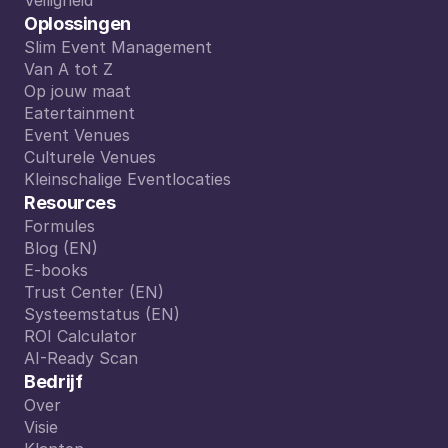
Rapportering
Veiligheid
Veiligheid
Oplossingen
Slim Event Management
Slim Event Management
Van A tot Z
Van A tot Z
Op jouw maat
Op jouw maat
Eatertainment
Eatertainment
Event Venues
Event Venues
Culturele Venues
Culturele Venues
Kleinschalige Eventlocaties
Kleinschalige Eventlocaties
Resources
Formules
Formules
Blog (EN)
Blog (EN)
E-books
E-books
Trust Center (EN)
Trust Center (EN)
Systeemstatus (EN)
Systeemstatus (EN)
ROI Calculator
ROI Calculator
AI-Ready Scan
AI-Ready Scan
Bedrijf
Over
Over
Visie