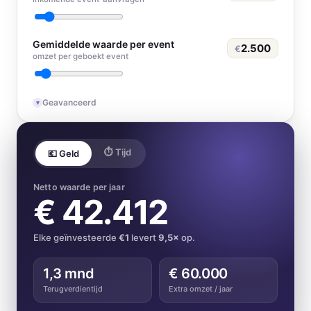
Gemiddelde waarde per event
2.500
€
omzet per geboekt event
Geavanceerd
▾
⏱ Tijd
💶 Geld
Netto waarde per jaar
€ 42.412
Elke geïnvesteerde
€
1
levert
9,5
×
op.
1,3 mnd
€ 60.000
Terugverdientijd
Extra omzet / jaar