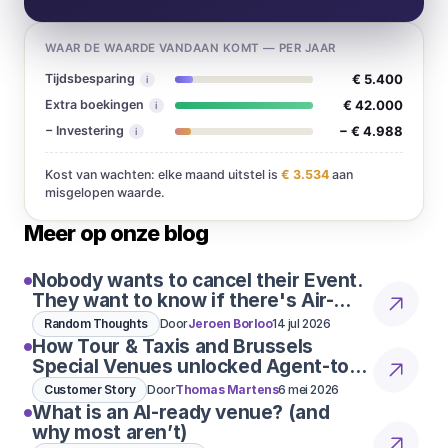
WAAR DE WAARDE VANDAAN KOMT — PER JAAR
Tijdsbesparing
€ 5.400
i
Extra boekingen
€ 42.000
i
− Investering
− € 4.988
i
Kost van wachten: elke maand uitstel is
€ 3.534
aan
misgelopen waarde.
Meer op onze blog
Nobody wants to cancel their Event.
They want to know if there's Air-
Con
Random Thoughts
Door
Jeroen Borloo
14 jul 2026
How Tour & Taxis and Brussels
Special Venues unlocked Agent-to-
Agent conversations
Customer Story
Door
Thomas Martens
6 mei 2026
What is an AI-ready venue? (and
why most aren’t)