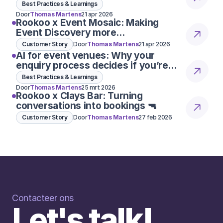
Best Practices & Learnings
Door
Thomas Martens
21 apr 2026
Rookoo x Event Mosaic: Making
Event Discovery more
conversational
Customer Story
Door
Thomas Martens
21 apr 2026
AI for event venues: Why your
enquiry process decides if you’re
considered 👀
Best Practices & Learnings
Door
Thomas Martens
25 mrt 2026
Rookoo x Clays Bar: Turning
conversations into bookings 🔫
Customer Story
Door
Thomas Martens
27 feb 2026
Contacteer ons
Let's talk!