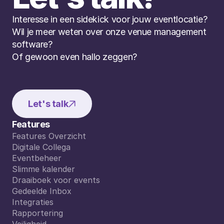
Interesse in een sidekick voor jouw eventlocatie? 
Wil je meer weten over onze venue management 
software? 
Of gewoon even hallo zeggen?
Let's talk
Features
Features Overzicht
Features Overzicht
Digitale Collega
Digitale Collega
Eventbeheer
Eventbeheer
Slimme kalender
Slimme kalender
Draaiboek voor events
Draaiboek voor events
Gedeelde Inbox
Gedeelde Inbox
Integraties
Integraties
Rapportering