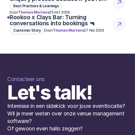
considered 👀
Best Practices & Learnings
Door
Thomas Martens
25 mrt 2026
Rookoo x Clays Bar: Turning
conversations into bookings 🔫
Customer Story
Door
Thomas Martens
27 feb 2026
Contacteer ons
Let's talk!
Interesse in een sidekick voor jouw eventlocatie? 
Wil je meer weten over onze venue management 
software? 
Of gewoon even hallo zeggen?