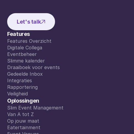
Let's talk
Features
Features Overzicht
Features Overzicht
Digitale Collega
Digitale Collega
Eventbeheer
Eventbeheer
Slimme kalender
Slimme kalender
Draaiboek voor events
Draaiboek voor events
Gedeelde Inbox
Gedeelde Inbox
Integraties
Integraties
Rapportering
Rapportering
Veiligheid
Veiligheid
Oplossingen
Slim Event Management
Slim Event Management
Van A tot Z
Van A tot Z
Op jouw maat
Op jouw maat
Eatertainment