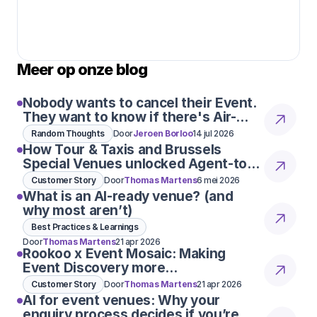
Meer op onze blog
Nobody wants to cancel their Event.
They want to know if there's Air-
Con
Random Thoughts
Door
Jeroen Borloo
14 jul 2026
How Tour & Taxis and Brussels
Special Venues unlocked Agent-to-
Agent conversations
Customer Story
Door
Thomas Martens
6 mei 2026
What is an AI-ready venue? (and
why most aren’t)
Best Practices & Learnings
Door
Thomas Martens
21 apr 2026
Rookoo x Event Mosaic: Making
Event Discovery more
conversational
Customer Story
Door
Thomas Martens
21 apr 2026
AI for event venues: Why your
enquiry process decides if you’re