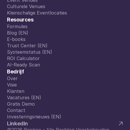
Eatertainment
Event Venues
Event Venues
Culturele Venues
Culturele Venues
Kleinschalige Eventlocaties
Kleinschalige Eventlocaties
Resources
Formules
Formules
Blog (EN)
Blog (EN)
E-books
E-books
Trust Center (EN)
Trust Center (EN)
Systeemstatus (EN)
Systeemstatus (EN)
ROI Calculator
ROI Calculator
AI-Ready Scan
AI-Ready Scan
Bedrijf
Over
Over
Visie
Visie
Klanten
Klanten
Vacatures (EN)
Vacatures (EN)
Gratis Demo
Gratis Demo
Contact
Contact
Investeringsnieuws (EN)
Investeringsnieuws (EN)
LinkedIn
©2026 Rookoo - Alle Rechten Voorbehouden.