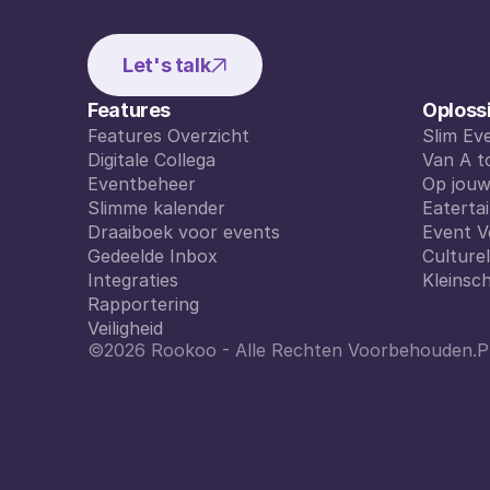
Let's talk
Features
Oploss
Features Overzicht
Slim E
Features Overzicht
Digitale Collega
Slim E
Van A t
Digitale Collega
Eventbeheer
Van A t
Op jou
Eventbeheer
Slimme kalender
Op jou
Eaterta
Slimme kalender
Draaiboek voor events
Eaterta
Event V
Draaiboek voor events
Gedeelde Inbox
Event V
Culture
Gedeelde Inbox
Integraties
Culture
Kleinsch
Integraties
Rapportering
Kleinsch
Rapportering
Veiligheid
©2026 Rookoo - Alle Rechten Voorbehouden.
P
Veiligheid