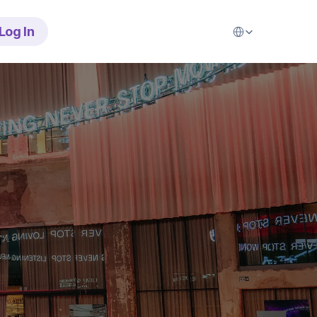
Select Language
Log In
n
w
e
d
e
o
r
j
o
u
w
t
i
e