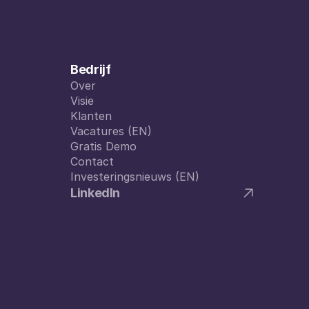
Bedrijf
Over
Over
Visie
Visie
Klanten
Klanten
Vacatures (EN)
Vacatures (EN)
Gratis Demo
Gratis Demo
Contact
Contact
Investeringsnieuws (EN)
Investeringsnieuws (EN)
LinkedIn