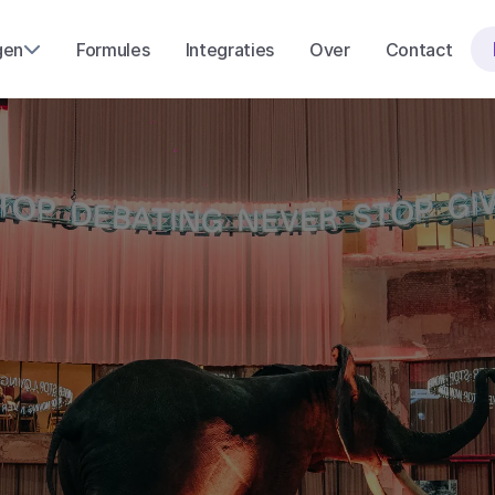
gen
Formules
Integraties
Over
Contact
a
m
e
n
t
r
a
i
n
e
-
s
i
d
e
k
i
c
k
v
o
e
v
e
n
t
l
o
c
a