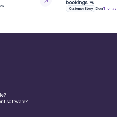
bookings 🔫
026
Customer Story
Door
Thomas 
ie? 
nt software? 