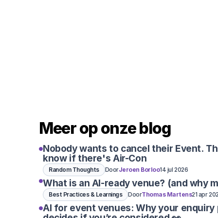
Meer op onze blog
Nobody wants to cancel their Event. T
know if there's Air-Con
Random Thoughts
Door
Jeroen Borloo
14 jul 2026
What is an AI-ready venue? (and why m
Best Practices & Learnings
Door
Thomas Martens
21 apr 20
AI for event venues: Why your enquiry
decides if you’re considered 👀