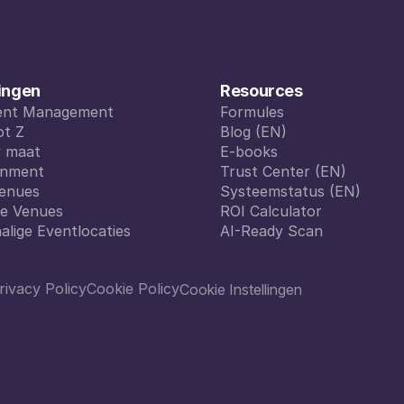
ingen
Resources
vent Management
Formules
vent Management
ot Z
Formules
Blog (EN)
ot Z
w maat
Blog (EN)
E-books
w maat
inment
E-books
Trust Center (EN)
inment
enues
Trust Center (EN)
Systeemstatus (EN)
enues
le Venues
Systeemstatus (EN)
ROI Calculator
le Venues
alige Eventlocaties
ROI Calculator
AI-Ready Scan
alige Eventlocaties
AI-Ready Scan
rivacy Policy
Cookie Policy
Cookie Instellingen