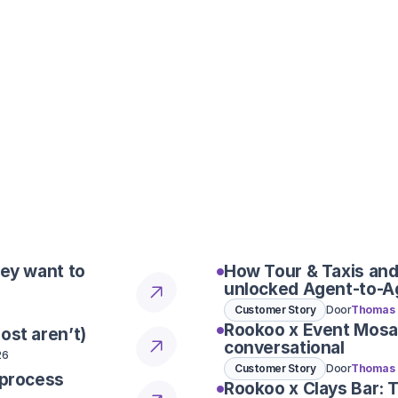
Ontdek tijdens een live demo
hey want to
How Tour & Taxis and
unlocked Agent-to-A
Customer Story
Door
Thomas 
Rookoo x Event Mosa
ost aren’t)
conversational
26
Customer Story
Door
Thomas 
 process
Rookoo x Clays Bar: 