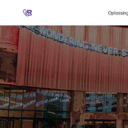
Oplossin
S
A
I