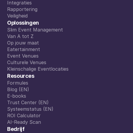
Gedeelde Inbox
Integraties
Integraties
Rapportering
Rapportering
Veiligheid
Veiligheid
Oplossingen
Slim Event Management
Slim Event Management
Van A tot Z
Van A tot Z
Op jouw maat
Op jouw maat
Eatertainment
Eatertainment
Event Venues
Event Venues
Culturele Venues
Culturele Venues
Kleinschalige Eventlocaties
Kleinschalige Eventlocaties
Resources
Formules
Formules
Blog (EN)
Blog (EN)
E-books
E-books
Trust Center (EN)
Trust Center (EN)
Systeemstatus (EN)
Systeemstatus (EN)
ROI Calculator
ROI Calculator
AI-Ready Scan
AI-Ready Scan
Bedrijf