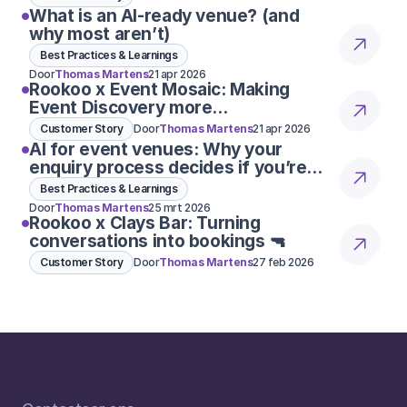
What is an AI-ready venue? (and
why most aren’t)
Best Practices & Learnings
Door
Thomas Martens
21 apr 2026
Rookoo x Event Mosaic: Making
Event Discovery more
conversational
Customer Story
Door
Thomas Martens
21 apr 2026
AI for event venues: Why your
enquiry process decides if you’re
considered 👀
Best Practices & Learnings
Door
Thomas Martens
25 mrt 2026
Rookoo x Clays Bar: Turning
conversations into bookings 🔫
Customer Story
Door
Thomas Martens
27 feb 2026