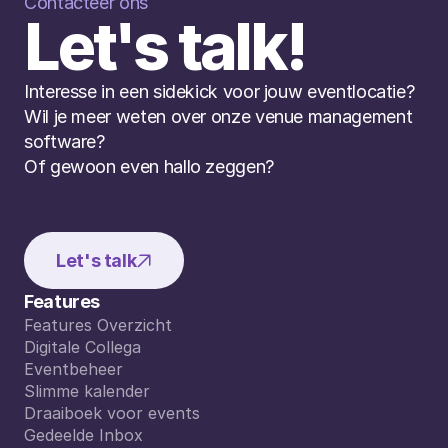
Contacteer ons
Let's talk!
Interesse in een sidekick voor jouw eventlocatie? 
Wil je meer weten over onze venue management 
software? 
Of gewoon even hallo zeggen?
Let's talk
Features
Features Overzicht
Features Overzicht
Digitale Collega
Digitale Collega
Eventbeheer
Eventbeheer
Slimme kalender
Slimme kalender
Draaiboek voor events
Draaiboek voor events
Gedeelde Inbox