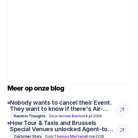
Meer op onze blog
Nobody wants to cancel their Event.
They want to know if there's Air-
Con
Random Thoughts
Door
Jeroen Borloo
14 jul 2026
How Tour & Taxis and Brussels
Special Venues unlocked Agent-to-
Agent conversations
Customer Story
Door
Thomas Martens
6 mei 2026