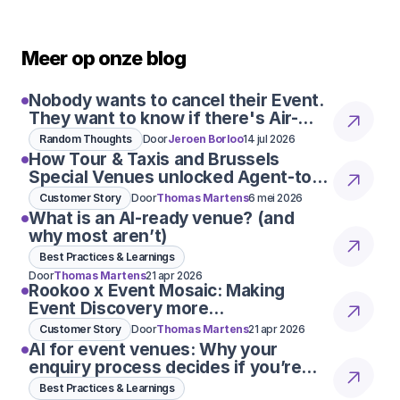
Meer op onze blog
Nobody wants to cancel their Event.
They want to know if there's Air-
Con
Random Thoughts
Door
Jeroen Borloo
14 jul 2026
How Tour & Taxis and Brussels
Special Venues unlocked Agent-to-
Agent conversations
Customer Story
Door
Thomas Martens
6 mei 2026
What is an AI-ready venue? (and
why most aren’t)
Best Practices & Learnings
Door
Thomas Martens
21 apr 2026
Rookoo x Event Mosaic: Making
Event Discovery more
conversational
Customer Story
Door
Thomas Martens
21 apr 2026
AI for event venues: Why your
enquiry process decides if you’re
considered 👀
Best Practices & Learnings