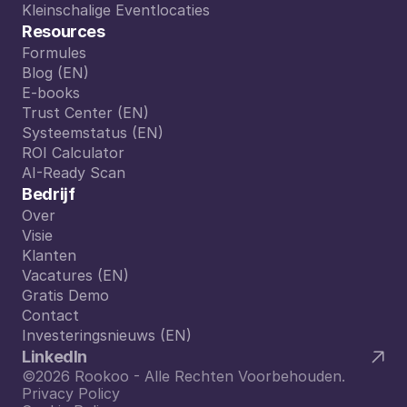
Culturele Venues
Kleinschalige Eventlocaties
Kleinschalige Eventlocaties
Resources
Formules
Formules
Blog (EN)
Blog (EN)
E-books
E-books
Trust Center (EN)
Trust Center (EN)
Systeemstatus (EN)
Systeemstatus (EN)
ROI Calculator
ROI Calculator
AI-Ready Scan
AI-Ready Scan
Bedrijf
Over
Over
Visie
Visie
Klanten
Klanten
Vacatures (EN)
Vacatures (EN)
Gratis Demo
Gratis Demo
Contact
Contact
Investeringsnieuws (EN)
Investeringsnieuws (EN)
LinkedIn
©2026 Rookoo - Alle Rechten Voorbehouden.
Privacy Policy