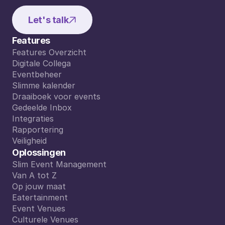
Let's talk
Features
Features Overzicht
Features Overzicht
Digitale Collega
Digitale Collega
Eventbeheer
Eventbeheer
Slimme kalender
Slimme kalender
Draaiboek voor events
Draaiboek voor events
Gedeelde Inbox
Gedeelde Inbox
Integraties
Integraties
Rapportering
Rapportering
Veiligheid
Veiligheid
Oplossingen
Slim Event Management
Slim Event Management
Van A tot Z
Van A tot Z
Op jouw maat
Op jouw maat
Eatertainment
Eatertainment
Event Venues
Event Venues
Culturele Venues